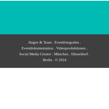
Jürgen & Team . Eventfotografen .
Eventdokumentation . Videoproduktionen .
Social Media Creator . München . Düsseldorf .
Berlin . © 2024