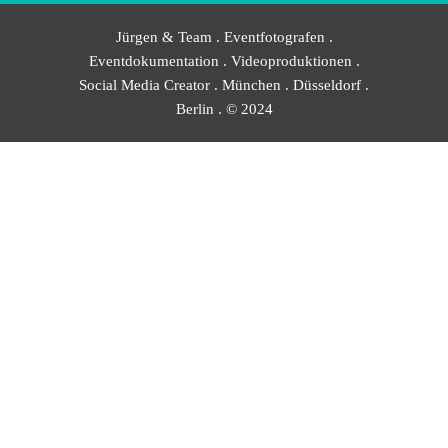
Jürgen & Team . Eventfotografen .
Eventdokumentation . Videoproduktionen .
Social Media Creator . München . Düsseldorf .
Berlin . © 2024